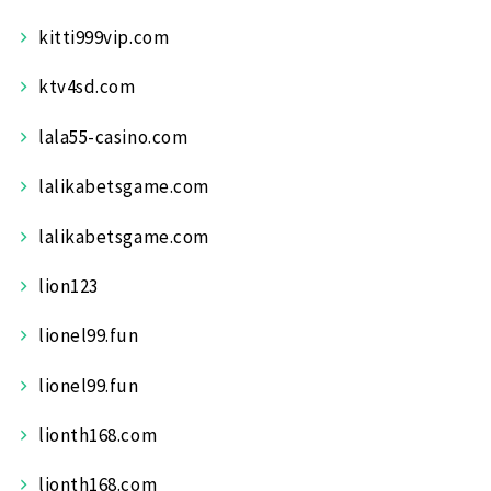
kitti999vip.com
ktv4sd.com
lala55-casino.com
lalikabetsgame.com
lalikabetsgame.com
lion123
lionel99.fun
lionel99.fun
lionth168.com
lionth168.com