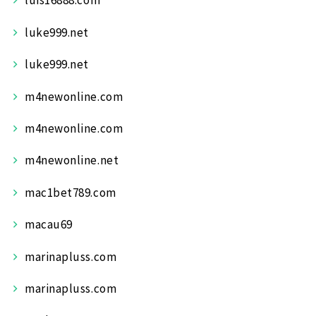
luis16888.com
luke999.net
luke999.net
m4newonline.com
m4newonline.com
m4newonline.net
mac1bet789.com
macau69
marinapluss.com
marinapluss.com