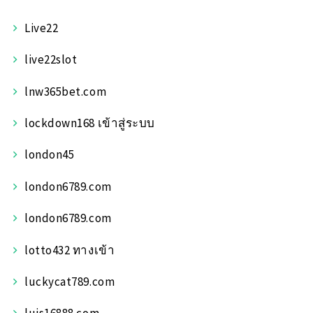
Live22
live22slot
lnw365bet.com
lockdown168 เข้าสู่ระบบ
london45
london6789.com
london6789.com
lotto432 ทางเข้า
luckycat789.com