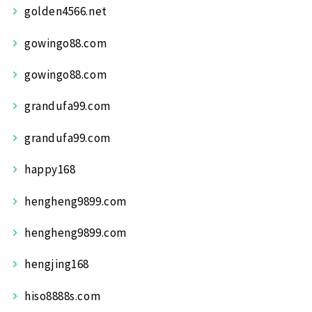
golden4566.net
gowingo88.com
gowingo88.com
grandufa99.com
grandufa99.com
happy168
hengheng9899.com
hengheng9899.com
hengjing168
hiso8888s.com