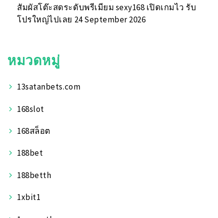
สัมผัสโต๊ะสดระดับพรีเมียม sexy168 เปิดเกมไว รับ
โปรใหญ่ไปเลย 24 September 2026
หมวดหมู่
13satanbets.com
168slot
168สล็อต
188bet
188betth
1xbit1