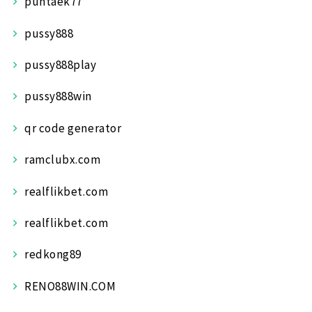
puntaek77
pussy888
pussy888play
pussy888win
qr code generator
ramclubx.com
realflikbet.com
realflikbet.com
redkong89
RENO88WIN.COM