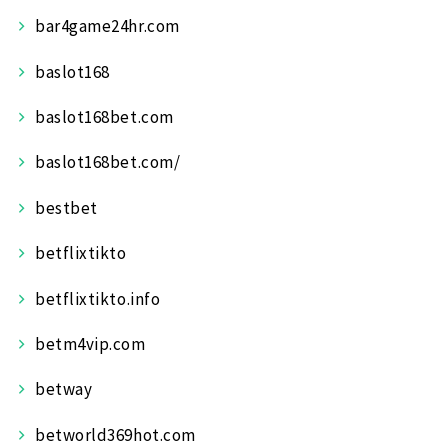
bar4game24hr.com
baslot168
baslot168bet.com
baslot168bet.com/
bestbet
betflixtikto
betflixtikto.info
betm4vip.com
betway
betworld369hot.com