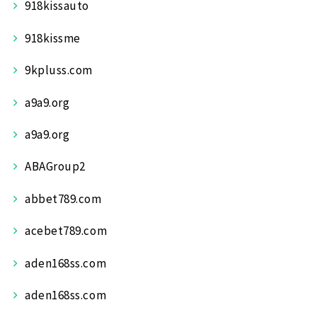
918kissauto
918kissme
9kpluss.com
a9a9.org
a9a9.org
ABAGroup2
abbet789.com
acebet789.com
aden168ss.com
aden168ss.com