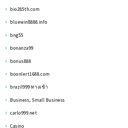
bio285th.com
bluewin8888.info
bng55
bonanza99
bonus888
boonlert1688.com
brazil999 ทางเข้า
Business, Small Business
carlo999.net
Casino