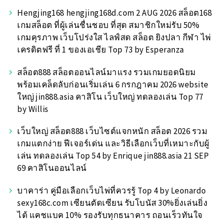
Hengjing168 hengjing168d.com 2 AUG 2026 สล็อต168
เกมสล็อต ที่ผู้เล่นชื่นชอบ ที่สุด สมาชิกใหม่รับ 50%
เกมคุรภาพ เว็บโปร่งใส ไลฟ์สด สล็อต ยิงปลา กีฬา ไพ่
เครดิตฟรี ที่ 1 ของเอเชีย Top 73 by Esperanza
สล็อต888 สล็อตออนไลน์มาแรง รวมเกมยอดนิยม
พร้อมเคล็ดลับก่อนเริ่มเล่น 6 กรกฎาคม 2026 website
ใหญ่ jin888.asia คาสิโน เว็บใหญ่ ทดลองเล่น Top 77
by Willis
เว็บใหญ่ สล็อต888 เว็บไซต์แจกหนัก สล็อต 2026 รวม
เกมแตกง่าย ฟีเจอร์เด่น และวิธีเลือกเว็บที่เหมาะกับผู้
เล่น ทดลองเล่น Top 54 by Enrique jin888.asia 21 SEP
69 คาสิโนออนไลน์
บาคาร่า คู่มือเลือกเว็บไพ่ที่ควรรู้ Top 4 by Leonardo
sexy168c.com เซียนตัดเซียน รับโบนัส 30%ยิ่งเล่นยิ่ง
ได้ แคชแบค 10% รองรับทุกธนาคาร ถอนเร็วทันใจ