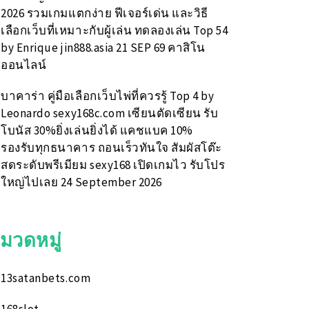
2026 รวมเกมแตกง่าย ฟีเจอร์เด่น และวิธี
เลือกเว็บที่เหมาะกับผู้เล่น ทดลองเล่น Top 54
by Enrique jin888.asia 21 SEP 69 คาสิโน
ออนไลน์
บาคาร่า คู่มือเลือกเว็บไพ่ที่ควรรู้ Top 4 by
Leonardo sexy168c.com เซียนตัดเซียน รับ
โบนัส 30%ยิ่งเล่นยิ่งได้ แคชแบค 10%
รองรับทุกธนาคาร ถอนเร็วทันใจ สัมผัสโต๊ะ
สดระดับพรีเมียม sexy168 เปิดเกมไว รับโปร
ใหญ่ไปเลย 24 September 2026
มวดหมู่
13satanbets.com