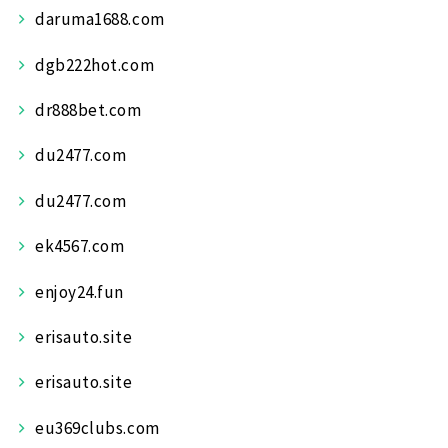
daruma1688.com
dgb222hot.com
dr888bet.com
du2477.com
du2477.com
ek4567.com
enjoy24.fun
erisauto.site
erisauto.site
eu369clubs.com