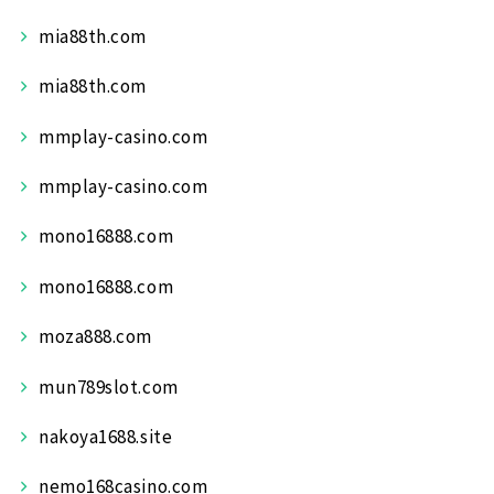
mia88th.com
mia88th.com
mmplay-casino.com
mmplay-casino.com
mono16888.com
mono16888.com
moza888.com
mun789slot.com
nakoya1688.site
nemo168casino.com