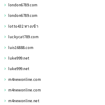
london6789.com
london6789.com
lotto432 ทางเข้า
luckycat789.com
luis16888.com
luke999.net
luke999.net
m4newonline.com
m4newonline.com
m4newonline.net