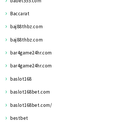
babet555.com
Baccarat
baj88thbz.com
baj88thbz.com
bar4game24hr.com
bar4game24hr.com
baslot168
baslot168bet.com
baslot168bet.com/
bestbet