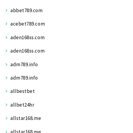
abbet789.com
acebet789.com
aden168ss.com
aden168ss.com
adm789.info
adm789.info
allbestbet
allbet24hr
allstar168.me
allstar168.me