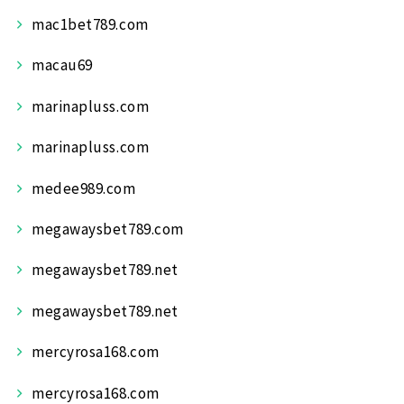
mac1bet789.com
macau69
marinapluss.com
marinapluss.com
medee989.com
megawaysbet789.com
megawaysbet789.net
megawaysbet789.net
mercyrosa168.com
mercyrosa168.com