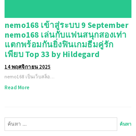
nemo168 เข้าสู่ระบบ 9 September
nemo168 เล่นกับแฟนสนุกสองเท่า
แตกพร้อมกันยิ่งฟินเกมธีมคู่รัก
เพียบ Top 33 by Hildegard
14 พฤศจิกายน 2025
nemo168 เป็นเว็บสล็อ…
Read More
ค้นหา
สำหรับ: