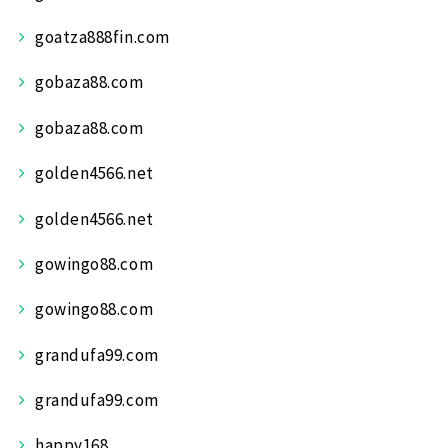
goatza888fin.com
gobaza88.com
gobaza88.com
golden4566.net
golden4566.net
gowingo88.com
gowingo88.com
grandufa99.com
grandufa99.com
happy168