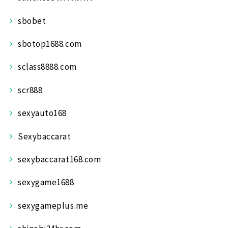
sbobet
sbotop1688.com
sclass8888.com
scr888
sexyauto168
Sexybaccarat
sexybaccarat168.com
sexygame1688
sexygameplus.me