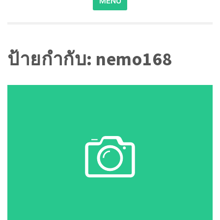
MENU
for:
ป้ายกำกับ:
nemo168