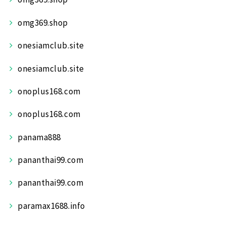
omg369.shop
onesiamclub.site
onesiamclub.site
onoplus168.com
onoplus168.com
panama888
pananthai99.com
pananthai99.com
paramax1688.info