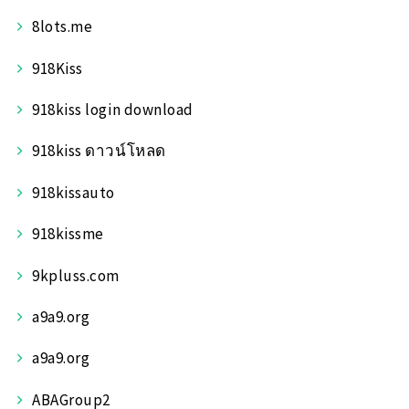
8lots.me
918Kiss
918kiss login download
918kiss ดาวน์โหลด
918kissauto
918kissme
9kpluss.com
a9a9.org
a9a9.org
ABAGroup2