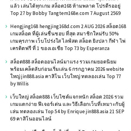
แล้ว เล่นได้ทุกเกม สล็อต168 ห้ามพลาด โปรดีรออยู่
Top 27 by Bobby Tangtem168e.com 7 August 2569
Hengjing168 hengjing168d.com 2 AUG 2026 สล็อต168
เกมสล็อต ที่ผู้เล่นชื่นชอบ ที่สุด สมาชิกใหม่รับ 50%
เกมคุรภาพ เว็บโปร่งใส ไลฟ์สด สล็อต ยิงปลา กีฬา ไพ่
เครดิตฟรี ที่ 1 ของเอเชีย Top 73 by Esperanza
สล็อต888 สล็อตออนไลน์มาแรง รวมเกมยอดนิยม
พร้อมเคล็ดลับก่อนเริ่มเล่น 6 กรกฎาคม 2026 website
ใหญ่ jin888.asia คาสิโน เว็บใหญ่ ทดลองเล่น Top 77
by Willis
เว็บใหญ่ สล็อต888 เว็บไซต์แจกหนัก สล็อต 2026 รวม
เกมแตกง่าย ฟีเจอร์เด่น และวิธีเลือกเว็บที่เหมาะกับผู้
เล่น ทดลองเล่น Top 54 by Enrique jin888.asia 21 SEP
69 คาสิโนออนไลน์