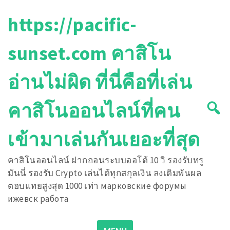
Skip
https://pacific-
to
content
sunset.com คาสิโน
อ่านไม่ผิด ที่นี่คือที่เล่น
คาสิโนออนไลน์ที่คน
เข้ามาเล่นกันเยอะที่สุด
คาสิโนออนไลน์ ฝากถอนระบบออโต้ 10 วิ รองรับทรู
มันนี่ รองรับ Crypto เล่นได้ทุกสกุลเงิน ลงเดิมพันผล
ตอบแทยสูงสุด 1000 เท่า марковские форумы
ижевск работа
Search