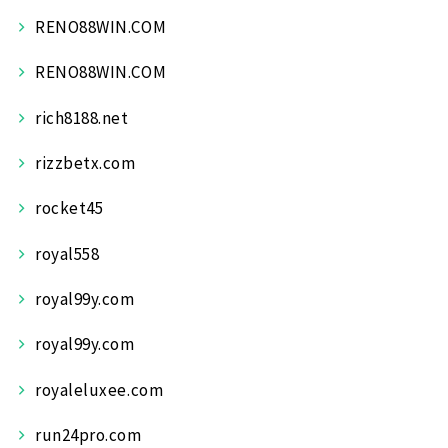
RENO88WIN.COM
RENO88WIN.COM
rich8188.net
rizzbetx.com
rocket45
royal558
royal99y.com
royal99y.com
royaleluxee.com
run24pro.com