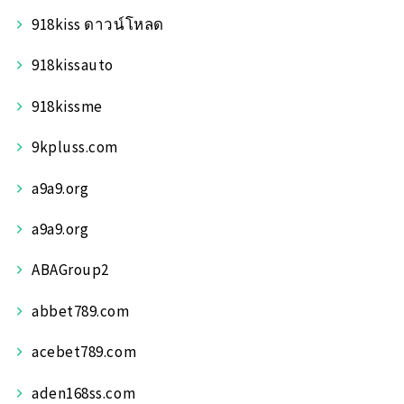
918kiss ดาวน์โหลด
918kissauto
918kissme
9kpluss.com
a9a9.org
a9a9.org
ABAGroup2
abbet789.com
acebet789.com
aden168ss.com