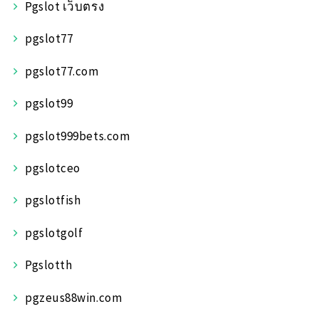
Pgslot เว็บตรง
pgslot77
pgslot77.com
pgslot99
pgslot999bets.com
pgslotceo
pgslotfish
pgslotgolf
Pgslotth
pgzeus88win.com