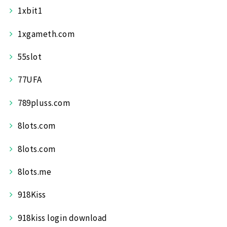
1xbit1
1xgameth.com
55slot
77UFA
789pluss.com
8lots.com
8lots.com
8lots.me
918Kiss
918kiss login download