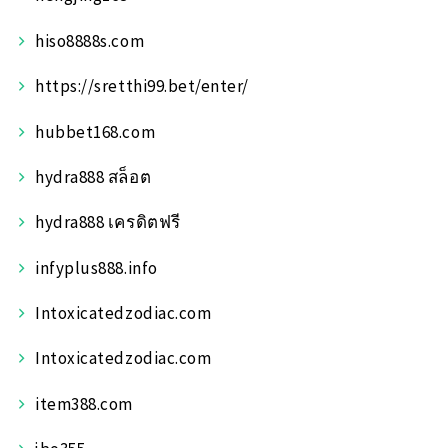
hiso8888s.com
https://sretthi99.bet/enter/
hubbet168.com
hydra888 สล็อต
hydra888 เครดิตฟรี
infyplus888.info
Intoxicatedzodiac.com
Intoxicatedzodiac.com
item388.com