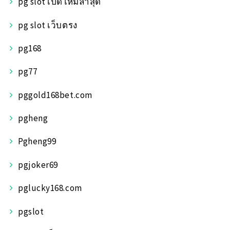
pg slot เปิดใหม่ล่าสุด
pg slot เว็บตรง
pg168
pg77
pggold168bet.com
pgheng
Pgheng99
pgjoker69
pglucky168.com
pgslot