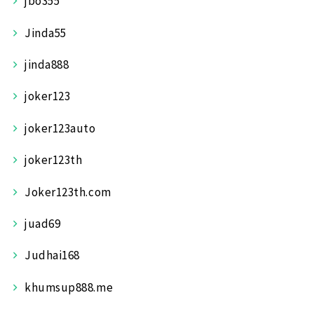
jbo355
Jinda55
jinda888
joker123
joker123auto
joker123th
Joker123th.com
juad69
Judhai168
khumsup888.me