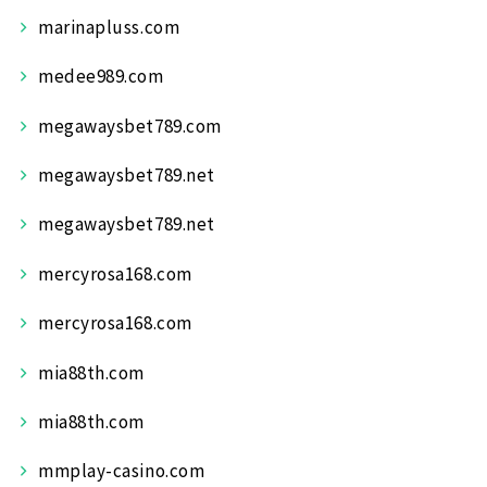
marinapluss.com
medee989.com
megawaysbet789.com
megawaysbet789.net
megawaysbet789.net
mercyrosa168.com
mercyrosa168.com
mia88th.com
mia88th.com
mmplay-casino.com