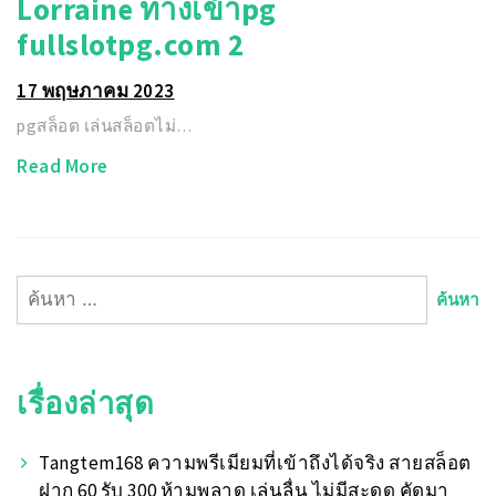
Lorraine ทางเข้าpg
fullslotpg.com 2
17 พฤษภาคม 2023
pgสล็อต เล่นสล็อตไม่…
Read More
ค้นหา
สำหรับ:
เรื่องล่าสุด
Tangtem168 ความพรีเมียมที่เข้าถึงได้จริง สายสล็อต
ฝาก 60 รับ 300 ห้ามพลาด เล่นลื่น ไม่มีสะดุด คัดมา