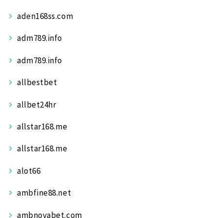
aden168ss.com
adm789.info
adm789.info
allbestbet
allbet24hr
allstar168.me
allstar168.me
alot66
ambfine88.net
ambnovabet.com