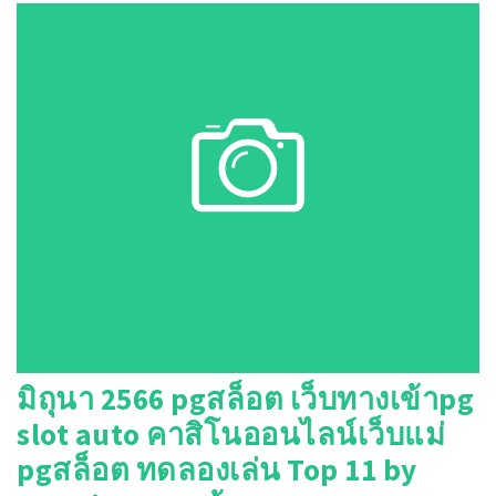
มิถุนา 2566 pgสล็อต เว็บทางเข้าpg
slot auto คาสิโนออนไลน์เว็บแม่
pgสล็อต ทดลองเล่น Top 11 by