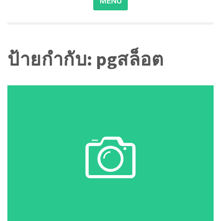
MENU
for:
ป้ายกำกับ:
pgสล็อต