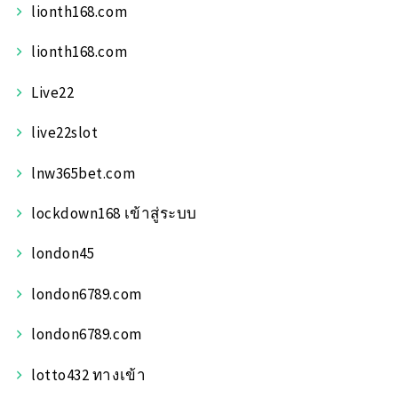
lionth168.com
lionth168.com
Live22
live22slot
lnw365bet.com
lockdown168 เข้าสู่ระบบ
london45
london6789.com
london6789.com
lotto432 ทางเข้า