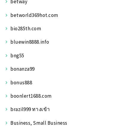
betway
betworld369hot.com
bio285th.com
bluewin8888.info
bng55
bonanza99
bonus888
boonlert1688.com
brazil999 ทางเข้า
Business, Small Business