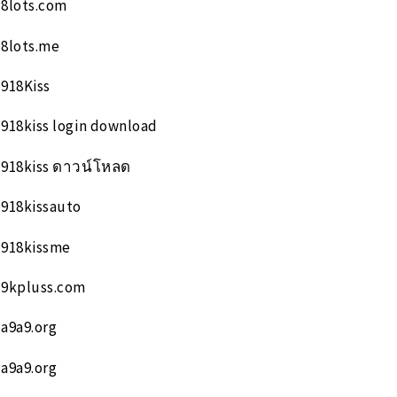
8lots.com
8lots.me
918Kiss
918kiss login download
918kiss ดาวน์โหลด
918kissauto
918kissme
9kpluss.com
a9a9.org
a9a9.org