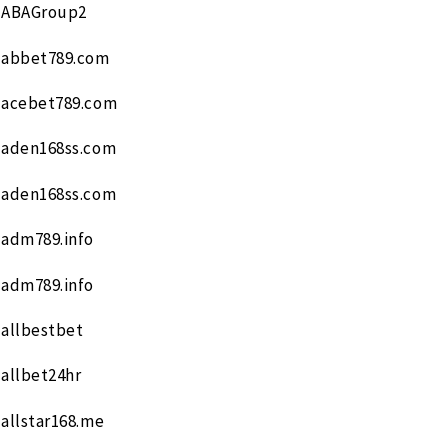
ABAGroup2
abbet789.com
acebet789.com
aden168ss.com
aden168ss.com
adm789.info
adm789.info
allbestbet
allbet24hr
allstar168.me