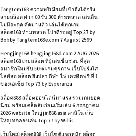
Tangtem168 ความพรีเมียมที่เข้าถึงได้จริง
สายสล็อต ฝาก 60 รับ 300 ห้ามพลาด เล่นลื่น
ไม่มีสะดุด คัดมาแล้ว เล่นได้ทุกเกม
สล็อต168 ห้ามพลาด โปรดีรออยู่ Top 27 by
Bobby Tangtem168e.com 7 August 2569
Hengjing168 hengjing168d.com 2 AUG 2026
สล็อต168 เกมสล็อต ที่ผู้เล่นชื่นชอบ ที่สุด
สมาชิกใหม่รับ 50% เกมคุรภาพ เว็บโปร่งใส
ไลฟ์สด สล็อต ยิงปลา กีฬา ไพ่ เครดิตฟรี ที่ 1
ของเอเชีย Top 73 by Esperanza
สล็อต888 สล็อตออนไลน์มาแรง รวมเกมยอด
นิยม พร้อมเคล็ดลับก่อนเริ่มเล่น 6 กรกฎาคม
2026 website ใหญ่ jin888.asia คาสิโน เว็บ
ใหญ่ ทดลองเล่น Top 77 by Willis
เว็บใหญ่ สล็อต888 เว็บไซต์แจกหนัก สล็อต