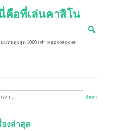
ี่คือที่เล่นคาสิโน
ตอบแทยสูงสุด 1000 เท่า марковские
นหา
หรับ:
รื่องล่าสุด