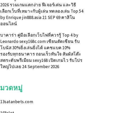
2026 รวมเกมแตกง่าย ฟีเจอร์เด่น และวิธี
เลือกเว็บที่เหมาะกับผู้เล่น ทดลองเล่น Top 54
by Enrique jin888.asia 21 SEP 69 คาสิโน
ออนไลน์
บาคาร่า คู่มือเลือกเว็บไพ่ที่ควรรู้ Top 4 by
Leonardo sexy168c.com เซียนตัดเซียน รับ
โบนัส 30%ยิ่งเล่นยิ่งได้ แคชแบค 10%
รองรับทุกธนาคาร ถอนเร็วทันใจ สัมผัสโต๊ะ
สดระดับพรีเมียม sexy168 เปิดเกมไว รับโปร
ใหญ่ไปเลย 24 September 2026
มวดหมู่
13satanbets.com