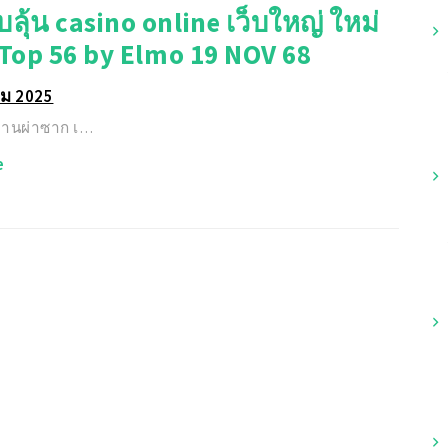
ุ้น casino online เว็บใหญ่ ใหม่
 Top 56 by Elmo 19 NOV 68
คม 2025
วานผ่าซาก เ…
e