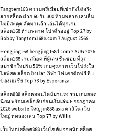
Tangtem168 ความพรีเมียมที่เข้าถึงได้จริง
สายสล็อต ฝาก 60 รับ 300 ห้ามพลาด เล่นลื่น
ไม่มีสะดุด คัดมาแล้ว เล่นได้ทุกเกม
สล็อต168 ห้ามพลาด โปรดีรออยู่ Top 27 by
Bobby Tangtem168e.com 7 August 2569
Hengjing168 hengjing168d.com 2 AUG 2026
สล็อต168 เกมสล็อต ที่ผู้เล่นชื่นชอบ ที่สุด
สมาชิกใหม่รับ 50% เกมคุรภาพ เว็บโปร่งใส
ไลฟ์สด สล็อต ยิงปลา กีฬา ไพ่ เครดิตฟรี ที่ 1
ของเอเชีย Top 73 by Esperanza
สล็อต888 สล็อตออนไลน์มาแรง รวมเกมยอด
นิยม พร้อมเคล็ดลับก่อนเริ่มเล่น 6 กรกฎาคม
2026 website ใหญ่ jin888.asia คาสิโน เว็บ
ใหญ่ ทดลองเล่น Top 77 by Willis
เว็บใหญ่ สล็อต888 เว็บไซต์แจกหนัก สล็อต