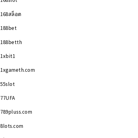
168slot
168สล็อต
188bet
188betth
1xbit1
1xgameth.com
55slot
77UFA
789pluss.com
8lots.com