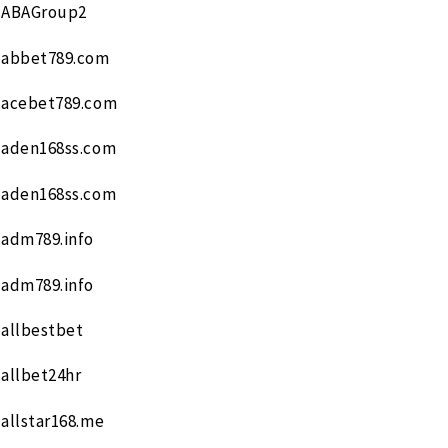
ABAGroup2
abbet789.com
acebet789.com
aden168ss.com
aden168ss.com
adm789.info
adm789.info
allbestbet
allbet24hr
allstar168.me