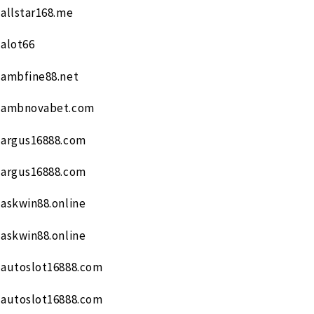
allstar168.me
alot66
ambfine88.net
ambnovabet.com
argus16888.com
argus16888.com
askwin88.online
askwin88.online
autoslot16888.com
autoslot16888.com