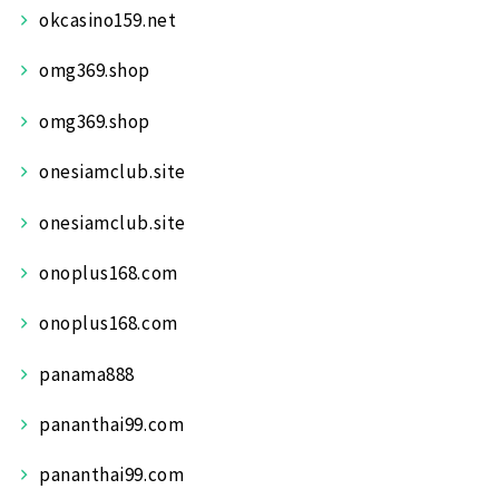
okcasino159.net
omg369.shop
omg369.shop
onesiamclub.site
onesiamclub.site
onoplus168.com
onoplus168.com
panama888
pananthai99.com
pananthai99.com