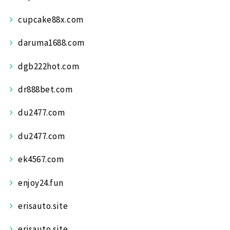
cupcake88x.com
daruma1688.com
dgb222hot.com
dr888bet.com
du2477.com
du2477.com
ek4567.com
enjoy24.fun
erisauto.site
erisauto.site