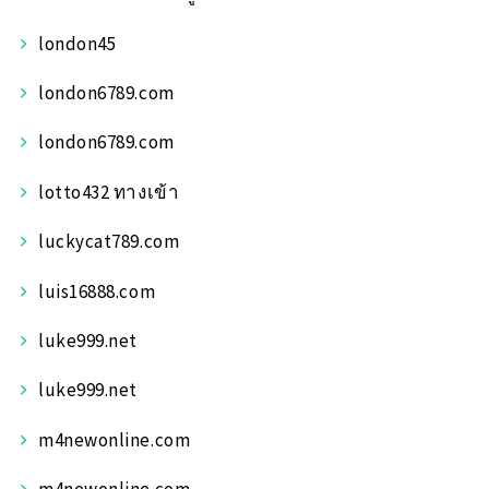
london45
london6789.com
london6789.com
lotto432 ทางเข้า
luckycat789.com
luis16888.com
luke999.net
luke999.net
m4newonline.com