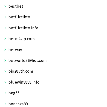
bestbet
betflixtikto
betflixtikto.info
betm4vip.com
betway
betworld369hot.com
bio285th.com
bluewin8888.info
bng55
bonanza99