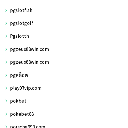
pgslotfish
pgslotgolf
Pgslotth
pgzeus88win.com
pgzeus88win.com
pgสล็อต
play97vip.com
pokbet
pokebet88
porsche999.com