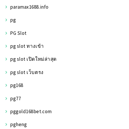
paramax1688.info
pg
PG Slot
pg slot ทางเข้า
pg slot เปิดใหม่ล่าสุด
pg slot เว็บตรง
pg168
pg77
pggold168bet.com
pgheng