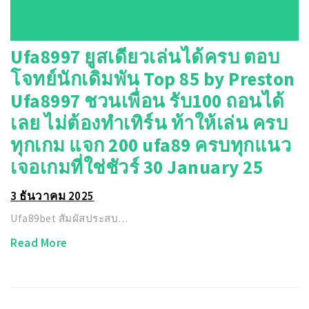
Ufa8997 ยูสเดียวเล่นได้ครบ ตอบ
โจทย์นักเดิมพัน Top 85 by Preston
Ufa8997 ชวนเพื่อน รับ100 ถอนได้
เลย ไม่ต้องทำเทิร์น ท้าให้เล่น ครบ
ทุกเกม แจก 200 ufa89 ครบทุกแนว
เจอเกมที่ใช่ชัวร์ 30 January 25
3 ธันวาคม 2025
Ufa89bet สัมผัสประสบ…
Read More