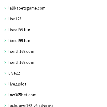
lalikabetsgame.com
lion123
lionel99.fun
lionel99.fun
lionth168.com
lionth168.com
Live22
live22slot
lnw365bet.com
lockdown168 เข้าสู่ระบบ