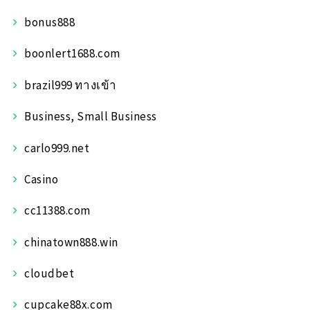
bonus888
boonlert1688.com
brazil999 ทางเข้า
Business, Small Business
carlo999.net
Casino
cc11388.com
chinatown888.win
cloudbet
cupcake88x.com