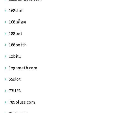
168slot
168สล็อต
188bet
188betth
1xbit1
1xgameth.com
55slot
77UFA
789pluss.com