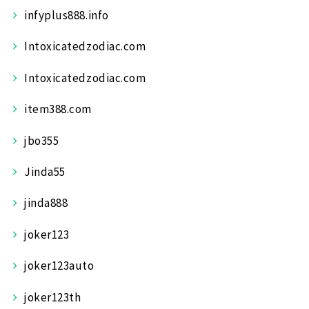
infyplus888.info
Intoxicatedzodiac.com
Intoxicatedzodiac.com
item388.com
jbo355
Jinda55
jinda888
joker123
joker123auto
joker123th