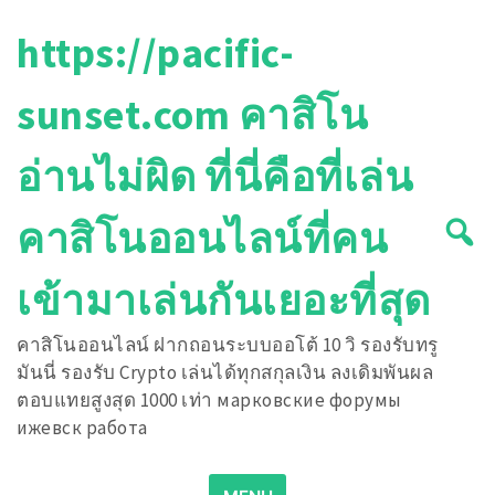
Skip
https://pacific-
to
content
sunset.com คาสิโน
อ่านไม่ผิด ที่นี่คือที่เล่น
คาสิโนออนไลน์ที่คน
เข้ามาเล่นกันเยอะที่สุด
คาสิโนออนไลน์ ฝากถอนระบบออโต้ 10 วิ รองรับทรู
มันนี่ รองรับ Crypto เล่นได้ทุกสกุลเงิน ลงเดิมพันผล
ตอบแทยสูงสุด 1000 เท่า марковские форумы
ижевск работа
Search