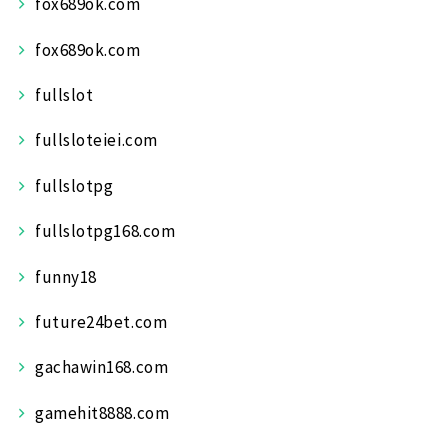
fox689ok.com
fox689ok.com
fullslot
fullsloteiei.com
fullslotpg
fullslotpg168.com
funny18
future24bet.com
gachawin168.com
gamehit8888.com