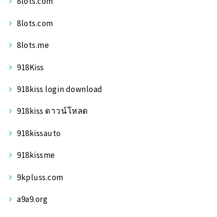
8lots.com
8lots.com
8lots.me
918Kiss
918kiss login download
918kiss ดาวน์โหลด
918kissauto
918kissme
9kpluss.com
a9a9.org