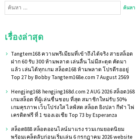
ค้นหา
สำหรับ:
เรื่องล่าสุด
Tangtem168 ความพรีเมียมที่เข้าถึงได้จริง สายสล็อต
ฝาก 60 รับ 300 ห้ามพลาด เล่นลื่น ไม่มีสะดุด คัดมา
แล้ว เล่นได้ทุกเกม สล็อต168 ห้ามพลาด โปรดีรออยู่
Top 27 by Bobby Tangtem168e.com 7 August 2569
Hengjing168 hengjing168d.com 2 AUG 2026 สล็อต168
เกมสล็อต ที่ผู้เล่นชื่นชอบ ที่สุด สมาชิกใหม่รับ 50%
เกมคุรภาพ เว็บโปร่งใส ไลฟ์สด สล็อต ยิงปลา กีฬา ไพ่
เครดิตฟรี ที่ 1 ของเอเชีย Top 73 by Esperanza
สล็อต888 สล็อตออนไลน์มาแรง รวมเกมยอดนิยม
พร้อมเคล็ดลับก่อนเริ่มเล่น 6 กรกฎาคม 2026 website