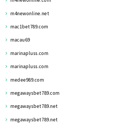
m4newonline.com
m4newonline.net
mac1bet789.com
macau69
marinapluss.com
marinapluss.com
medee989.com
megawaysbet789.com
megawaysbet789.net
megawaysbet789.net