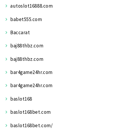
autoslot16888.com
babet555.com
Baccarat
baj88thbz.com
baj88thbz.com
bar4game24hr.com
bar4game24hr.com
baslot168
baslot168bet.com
baslot168bet.com/