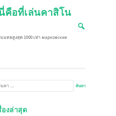
ี่คือที่เล่นคาสิโน
ตอบแทยสูงสุด 1000 เท่า марковские
นหา
หรับ:
รื่องล่าสุด