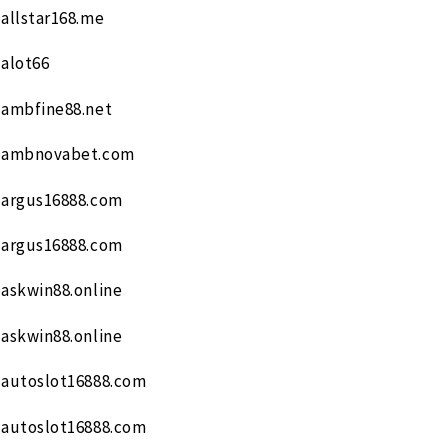
allstar168.me
alot66
ambfine88.net
ambnovabet.com
argus16888.com
argus16888.com
askwin88.online
askwin88.online
autoslot16888.com
autoslot16888.com