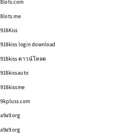
8lots.com
8lots.me
918Kiss
918kiss login download
918kiss ดาวน์โหลด
918kissauto
918kissme
9kpluss.com
a9a9.org
a9a9.org