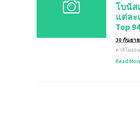
โบนัส
แต่ละ
Top 94
30 กันยา
คาสิโนออน
Read Mor