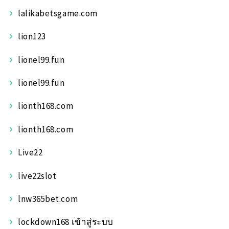
lalikabetsgame.com
lion123
lionel99.fun
lionel99.fun
lionth168.com
lionth168.com
Live22
live22slot
lnw365bet.com
lockdown168 เข้าสู่ระบบ