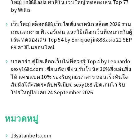
ใหญ่ jin888.asia คาสิโน เว็บใหญ่ ทดลองเล่น Top 77
by Willis
เว็บใหญ่ สล็อต888 เว็บไซต์แจกหนัก สล็อต 2026 รวม
เกมแตกง่าย ฟีเจอร์เด่น และวิธีเลือกเว็บที่เหมาะกับผู้
เล่น ทดลองเล่น Top 54 by Enrique jin888.asia 21 SEP
69 คาสิโนออนไลน์
บาคาร่า คู่มือเลือกเว็บไพ่ที่ควรรู้ Top 4 by Leonardo
sexy168c.com เซียนตัดเซียน รับโบนัส 30%ยิ่งเล่นยิ่ง
ได้ แคชแบค 10% รองรับทุกธนาคาร ถอนเร็วทันใจ
สัมผัสโต๊ะสดระดับพรีเมียม sexy168 เปิดเกมไว รับ
โปรใหญ่ไปเลย 24 September 2026
หมวดหมู่
13satanbets.com