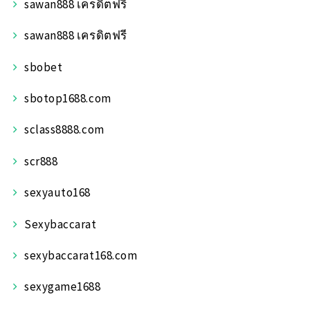
sawan888 เครดิตฟรี
sawan888 เครดิตฟรี
sbobet
sbotop1688.com
sclass8888.com
scr888
sexyauto168
Sexybaccarat
sexybaccarat168.com
sexygame1688