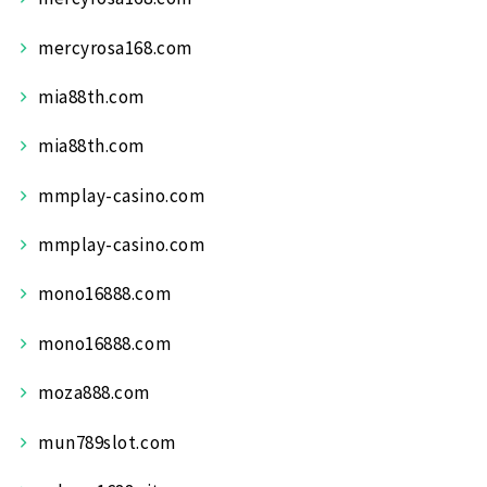
mercyrosa168.com
mia88th.com
mia88th.com
mmplay-casino.com
mmplay-casino.com
mono16888.com
mono16888.com
moza888.com
mun789slot.com