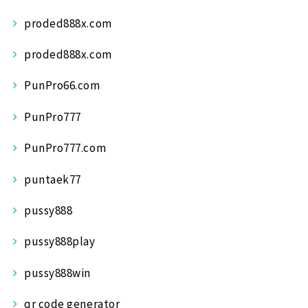
proded888x.com
proded888x.com
PunPro66.com
PunPro777
PunPro777.com
puntaek77
pussy888
pussy888play
pussy888win
qr code generator