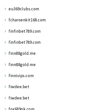
eu369clubs.com
fcharoenkit168.com
finfinbet789.com
finfinbet789.com
finn88gold.me
finn88gold.me
finnivips.com
fiwdee.bet
fiwdee.bet
fox689ok.com