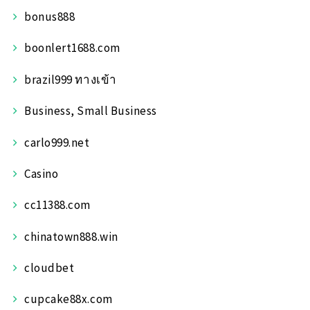
bonus888
boonlert1688.com
brazil999 ทางเข้า
Business, Small Business
carlo999.net
Casino
cc11388.com
chinatown888.win
cloudbet
cupcake88x.com