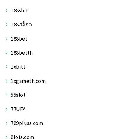
168slot
168สล็อต
188bet
188betth
1xbit1
1xgameth.com
55slot
77UFA
789pluss.com
8lots.com