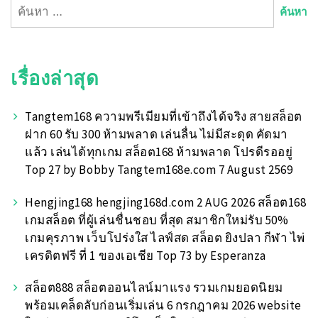
ค้นหา
สำหรับ:
เรื่องล่าสุด
Tangtem168 ความพรีเมียมที่เข้าถึงได้จริง สายสล็อต
ฝาก 60 รับ 300 ห้ามพลาด เล่นลื่น ไม่มีสะดุด คัดมา
แล้ว เล่นได้ทุกเกม สล็อต168 ห้ามพลาด โปรดีรออยู่
Top 27 by Bobby Tangtem168e.com 7 August 2569
Hengjing168 hengjing168d.com 2 AUG 2026 สล็อต168
เกมสล็อต ที่ผู้เล่นชื่นชอบ ที่สุด สมาชิกใหม่รับ 50%
เกมคุรภาพ เว็บโปร่งใส ไลฟ์สด สล็อต ยิงปลา กีฬา ไพ่
เครดิตฟรี ที่ 1 ของเอเชีย Top 73 by Esperanza
สล็อต888 สล็อตออนไลน์มาแรง รวมเกมยอดนิยม
พร้อมเคล็ดลับก่อนเริ่มเล่น 6 กรกฎาคม 2026 website