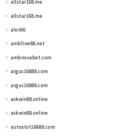
allstar168.me
allstar168.me
alot66
ambfine88.net
ambnovabet.com
argus16888.com
argus16888.com
askwin88.online
askwin88.online
autoslot16888.com