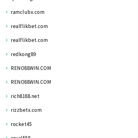
ramclubx.com
realflikbet.com
realflikbet.com
redkong89
RENO88WIN.COM
RENO88WIN.COM
rich8188.net
rizzbetx.com
rocket45
royal558