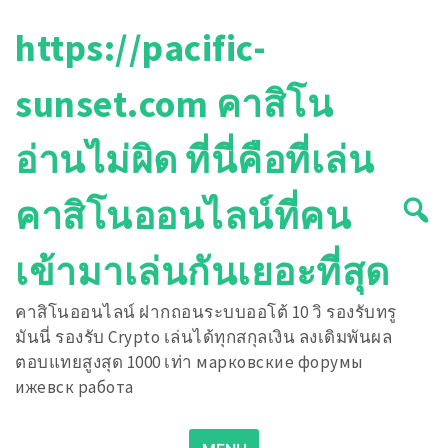
Skip
https://pacific-
to
content
sunset.com คาสิโน
อ่านไม่ผิด ที่นี่คือที่เล่น
คาสิโนออนไลน์ที่คน
เข้ามาเล่นกันเยอะที่สุด
คาสิโนออนไลน์ ฝากถอนระบบออโต้ 10 วิ รองรับทรู
มันนี่ รองรับ Crypto เล่นได้ทุกสกุลเงิน ลงเดิมพันผล
ตอบแทยสูงสุด 1000 เท่า марковские форумы
ижевск работа
Search