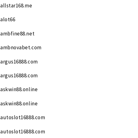
allstar168.me
alot66
ambfine88.net
ambnovabet.com
argus16888.com
argus16888.com
askwin88.online
askwin88.online
autoslot16888.com
autoslot16888.com