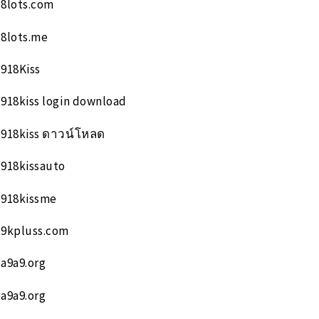
8lots.com
8lots.me
918Kiss
918kiss login download
918kiss ดาวน์โหลด
918kissauto
918kissme
9kpluss.com
a9a9.org
a9a9.org