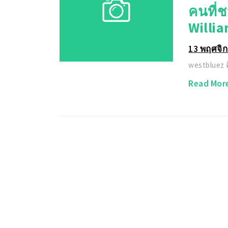
คนที่
Willia
13 พฤศจิ
westbluez 
Read Mor