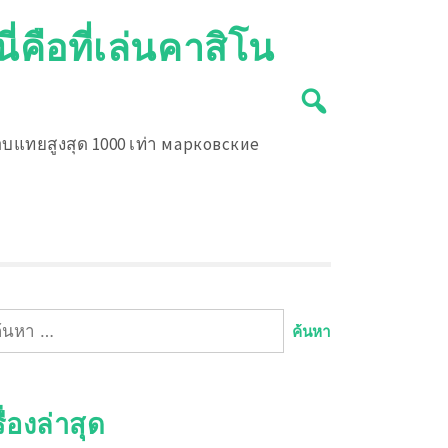
ี่คือที่เล่นคาสิโน
ตอบแทยสูงสุด 1000 เท่า марковские
นหา
หรับ:
รื่องล่าสุด