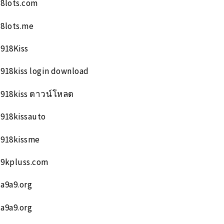
8lots.com
8lots.me
918Kiss
918kiss login download
918kiss ดาวน์โหลด
918kissauto
918kissme
9kpluss.com
a9a9.org
a9a9.org