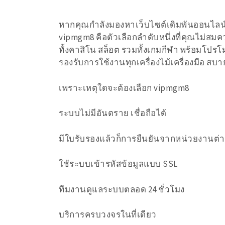
หากคุณกำลังมองหาเว็บไซต์เดิมพันออนไลน์ท
vipmgm8 คือตัวเลือกลำดับหนึ่งที่คุณไม่สม
ทั้งคาสิโน สล็อต รวมทั้งเกมกีฬา พร้อมโปรโม
รองรับการใช้งานทุกเครื่องไม้เครื่องมือ สบาย
เพราะเหตุใดจะต้องเลือก vipmgm8
ระบบไม่มีอันตราย เชื่อถือได้
มีใบรับรองแล้วก็การยืนยันจากหน่วยงานต่
ใช้ระบบเข้ารหัสข้อมูลแบบ SSL
ทีมงานดูแลระบบตลอด 24 ชั่วโมง
บริการครบวงจรในที่เดียว