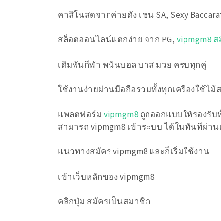
คาสิโนสดจากค่ายดัง เช่น SA, Sexy Baccara
สล็อตออนไลน์แตกง่าย จาก PG,
vipmgm8 สม
เดิมพันกีฬา พนันบอล บาส มวย ครบทุกคู่
ใช้งานง่ายผ่านมือถือรวมทั้งทุกเครื่องใช้ไม้
แพลตฟอร์ม
vipmgm8
ถูกออกแบบให้รองรับทั
สามารถ vipmgm8 เข้าระบบ ได้ในทันทีผ่านเ
แนวทางสมัคร vipmgm8 และก็เริ่มใช้งาน
เข้าเว็บหลักของ vipmgm8
คลิกปุ่ม สมัครเป็นสมาชิก