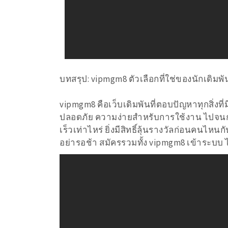
บทสรุป: vipmgm8 ตัวเลือกที่ใช่ของนักเดิมพั
vipmgm8 คือเว็บเดิมพันที่ตอบปัญหาทุกสิ่งที
ปลอดภัย ความง่ายสำหรับการใช้งาน ไปจนกระท
เร็วเท่าไหร่ ยิ่งมีสิทธิ์ลุ้นรางวัลก่อนคนไห
อย่ารอช้า สมัครรวมทั้ง vipmgm8 เข้าระบบ ได