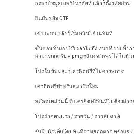
กรอกข้อมูลเบอร์โทรศัพท์ แล้วก็ตั้งรหัสผ่าน
ยืนยันรหัส OTP
เข้าระบบ แล้วก็เริ่มพนันได้ในทันที
ขั้นตอนทั้งผองใช้เวลาไม่ถึง 2 นาที รวมทั้
สามารถกดรับ vipmgm8 เครดิตฟรี ได้ในทัน
โปรโมชั่นและก็เครดิตฟรีที่ไม่ควรพลาด
เครดิตฟรีสำหรับสมาชิกใหม่
สมัครใหม่วันนี้ รับเครดิตฟรีทันทีไม่ต้องฝาก
โปรฝากหนแรก / รายวัน / รายสัปดาห์
รับโบนัสเพิ่มโดยทันทีตามยอดฝาก พร้อมร