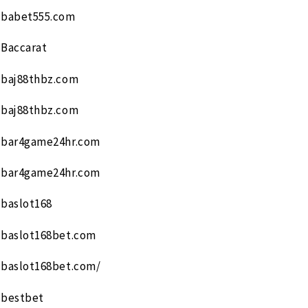
babet555.com
Baccarat
baj88thbz.com
baj88thbz.com
bar4game24hr.com
bar4game24hr.com
baslot168
baslot168bet.com
baslot168bet.com/
bestbet