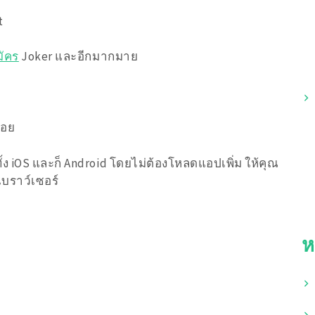
t
ัคร
Joker และอีกมากมาย
สอย
้ง iOS และก็ Android โดยไม่ต้องโหลดแอปเพิ่ม ให้คุณ
บราว์เซอร์
ห