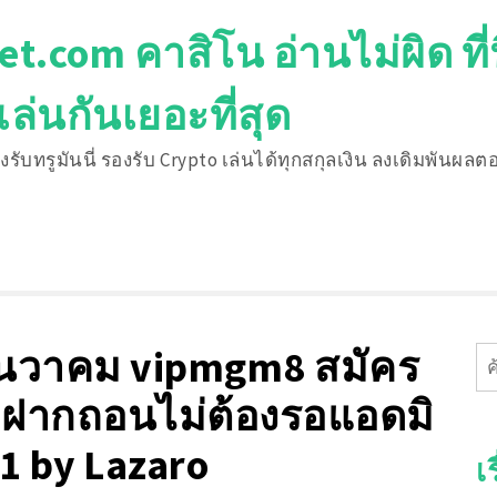
t.com คาสิโน อ่านไม่ผิด ที่น
ล่นกันเยอะที่สุด
บทรูมันนี่ รองรับ Crypto เล่นได้ทุกสกุลเงิน ลงเดิมพันผล
Search
for:
ันวาคม vipmgm8 สมัคร
ค้
สำ
ไวฝากถอนไม่ต้องรอแอดมิ
1 by Lazaro
เ