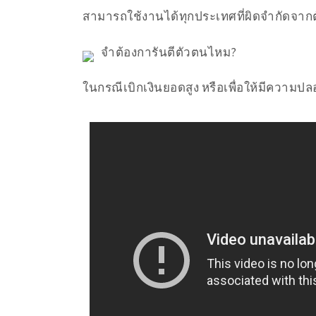
สามารถใช้งานได้ทุกประเทศที่ผิดจำกัดจา
จำต้องการันตีตัวตนไหม?
ในกรณีเบิกเงินยอดสูง หรือเพื่อให้มีความปล