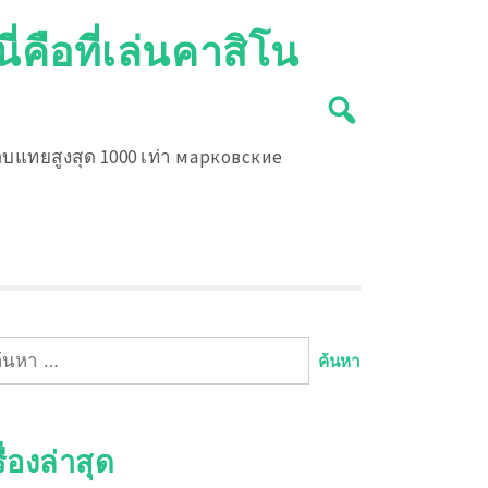
ี่คือที่เล่นคาสิโน
ตอบแทยสูงสุด 1000 เท่า марковские
นหา
หรับ:
รื่องล่าสุด