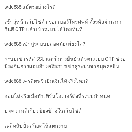
wdc888 สมัครอย่างไร?
เข้าสู่หน้าเว็บไซต์ กรอกเบอร์โทรศัพท์ ตั้งรหัสผ่าน กา
รันตี OTP แล้วเข้าระบบได้โดยทันที
wdc888 เข้าสู่ระบบปลอดภัยเพียงใด?
ระบบเข้ารหัส SSL และก็การยืนยันตัวตนแบบ OTP ช่วย
ป้องกันการแอบอ้างหรือการเข้าสู่ระบบจากบุคคลอื่น
wdc888 เครดิตฟรี เบิกเงินได้จริงไหม?
ถอนได้จริงเมื่อทำเทิร์นโอเวอร์ดังที่ระบบกำหนด
บทความที่เกี่ยวข้องข้างในเว็บไซต์
เคล็ดลับปั่นสล็อตให้แตกง่าย