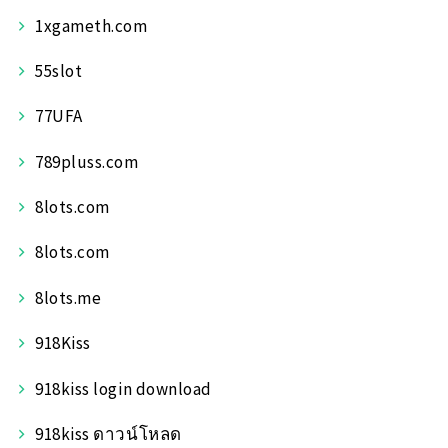
1xgameth.com
55slot
77UFA
789pluss.com
8lots.com
8lots.com
8lots.me
918Kiss
918kiss login download
918kiss ดาวน์โหลด