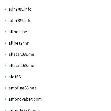
adm789.info
adm789.info
allbestbet
allbet24hr
allstar168.me
allstar168.me
alot66
ambfine88.net
ambnovabet.com
argus16888.com