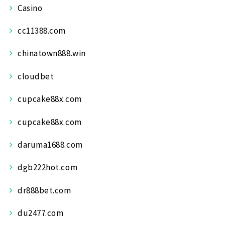
Casino
cc11388.com
chinatown888.win
cloudbet
cupcake88x.com
cupcake88x.com
daruma1688.com
dgb222hot.com
dr888bet.com
du2477.com