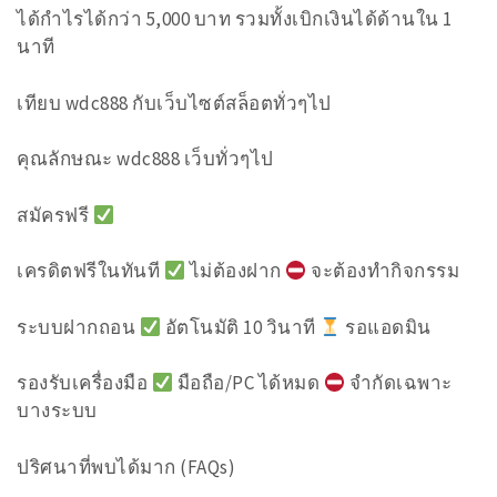
ได้กำไรได้กว่า 5,000 บาท รวมทั้งเบิกเงินได้ด้านใน 1
นาที
เทียบ wdc888 กับเว็บไซต์สล็อตทั่วๆไป
คุณลักษณะ wdc888 เว็บทั่วๆไป
สมัครฟรี
เครดิตฟรีในทันที
ไม่ต้องฝาก
จะต้องทำกิจกรรม
ระบบฝากถอน
อัตโนมัติ 10 วินาที
รอแอดมิน
รองรับเครื่องมือ
มือถือ/PC ได้หมด
จำกัดเฉพาะ
บางระบบ
ปริศนาที่พบได้มาก (FAQs)