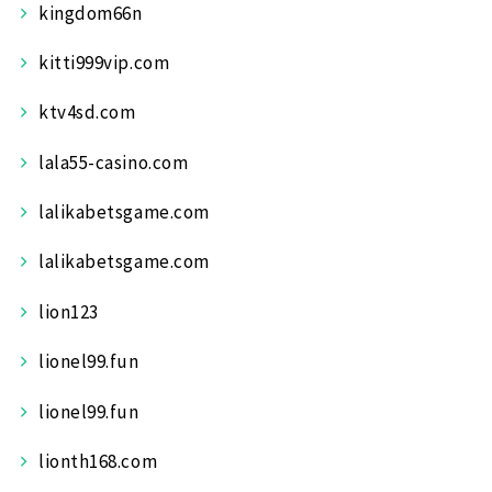
kingdom66n
kitti999vip.com
ktv4sd.com
lala55-casino.com
lalikabetsgame.com
lalikabetsgame.com
lion123
lionel99.fun
lionel99.fun
lionth168.com