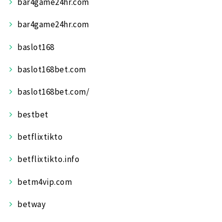
bar4game24hr.com
bar4game24hr.com
baslot168
baslot168bet.com
baslot168bet.com/
bestbet
betflixtikto
betflixtikto.info
betm4vip.com
betway