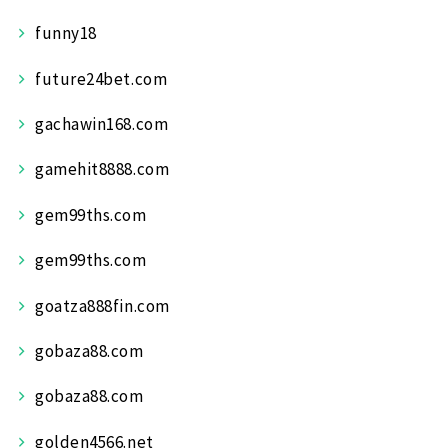
funny18
future24bet.com
gachawin168.com
gamehit8888.com
gem99ths.com
gem99ths.com
goatza888fin.com
gobaza88.com
gobaza88.com
golden4566.net