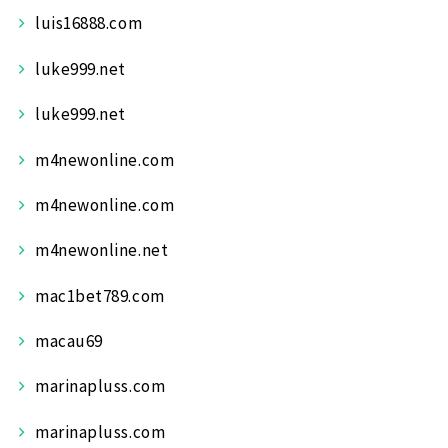
luis16888.com
luke999.net
luke999.net
m4newonline.com
m4newonline.com
m4newonline.net
mac1bet789.com
macau69
marinapluss.com
marinapluss.com