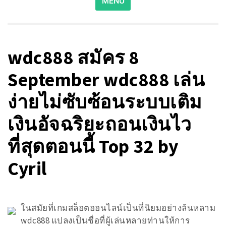
MENU
for:
wdc888 สมัคร 8
September wdc888 เล่น
ง่ายไม่ซับซ้อนระบบเติม
เงินอัจฉริยะถอนเงินไว
ที่สุดตอนนี้ Top 32 by
Cyril
ในสมัยที่เกมสล็อตออนไลน์เป็นที่นิยมอย่างล้นหลาม
wdc888 แปลงเป็นชื่อที่ผู้เล่นหลายท่านให้การ