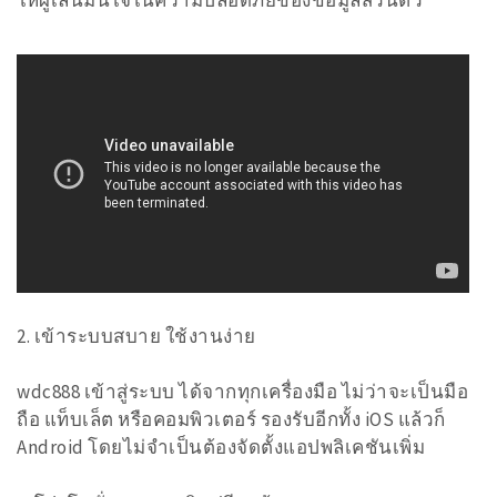
ให้ผู้เล่นมั่นใจในความปลอดภัยของข้อมูลส่วนตัว
2. เข้าระบบสบาย ใช้งานง่าย
wdc888 เข้าสู่ระบบ ได้จากทุกเครื่องมือ ไม่ว่าจะเป็นมือ
ถือ แท็บเล็ต หรือคอมพิวเตอร์ รองรับอีกทั้ง iOS แล้วก็
Android โดยไม่จำเป็นต้องจัดตั้งแอปพลิเคชันเพิ่ม