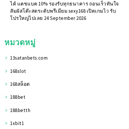
ได้ แคชแบค 10% รองรับทุกธนาคาร ถอนเร็วทันใจ
สัมผัสโต๊ะสดระดับพรีเมียม sexy168 เปิดเกมไว รับ
โปรใหญ่ไปเลย 24 September 2026
หมวดหมู่
13satanbets.com
168slot
168สล็อต
188bet
188betth
1xbit1