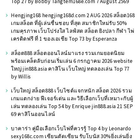
Top 27 by Bobby Tangtem168e.com 7 August 2569
Hengjing168 hengjing168d.com 2 AUG 2026 สล็อต168
เกมสล็อต ที่ผู้เล่นชื่นชอบ ที่สุด สมาชิกใหม่รับ 50%
เกมคุรภาพ เว็บโปร่งใส ไลฟ์สด สล็อต ยิงปลา กีฬา ไพ่
เครดิตฟรี ที่ 1 ของเอเชีย Top 73 by Esperanza
สล็อต888 สล็อตออนไลน์มาแรง รวมเกมยอดนิยม
พร้อมเคล็ดลับก่อนเริ่มเล่น 6 กรกฎาคม 2026 website
ใหญ่ jin888.asia คาสิโน เว็บใหญ่ ทดลองเล่น Top 77
by Willis
เว็บใหญ่ สล็อต888 เว็บไซต์แจกหนัก สล็อต 2026 รวม
เกมแตกง่าย ฟีเจอร์เด่น และวิธีเลือกเว็บที่เหมาะกับผู้
เล่น ทดลองเล่น Top 54 by Enrique jin888.asia 21 SEP
69 คาสิโนออนไลน์
บาคาร่า คู่มือเลือกเว็บไพ่ที่ควรรู้ Top 4 by Leonardo
sexy168c.com เซียนตัดเซียน รับโบนัส 30%ยิ่งเล่นยิ่ง