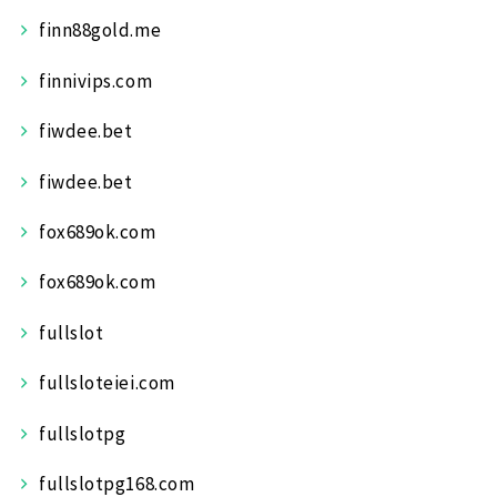
finn88gold.me
finnivips.com
fiwdee.bet
fiwdee.bet
fox689ok.com
fox689ok.com
fullslot
fullsloteiei.com
fullslotpg
fullslotpg168.com