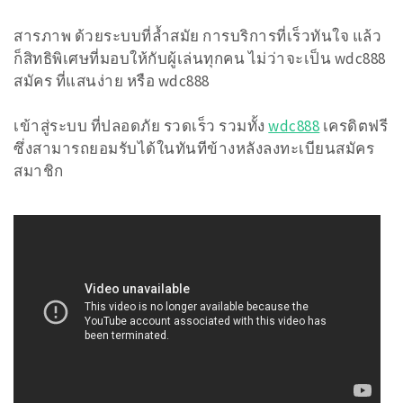
สารภาพ ด้วยระบบที่ล้ำสมัย การบริการที่เร็วทันใจ แล้ว
ก็สิทธิพิเศษที่มอบให้กับผู้เล่นทุกคน ไม่ว่าจะเป็น wdc888
สมัคร ที่แสนง่าย หรือ wdc888
เข้าสู่ระบบ ที่ปลอดภัย รวดเร็ว รวมทั้ง
wdc888
เครดิตฟรี
ซึ่งสามารถยอมรับได้ในทันทีข้างหลังลงทะเบียนสมัคร
สมาชิก