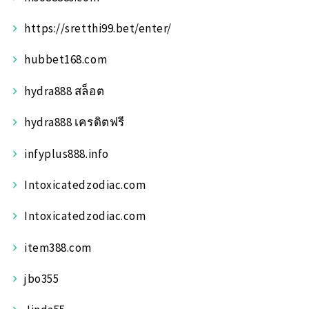
https://sretthi99.bet/enter/
hubbet168.com
hydra888 สล็อต
hydra888 เครดิตฟรี
infyplus888.info
Intoxicatedzodiac.com
Intoxicatedzodiac.com
item388.com
jbo355