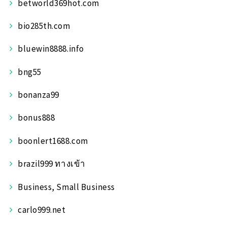
betworld369hot.com
bio285th.com
bluewin8888.info
bng55
bonanza99
bonus888
boonlert1688.com
brazil999 ทางเข้า
Business, Small Business
carlo999.net