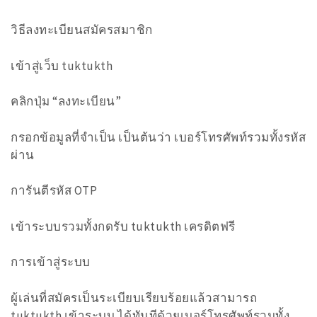
วิธีลงทะเบียนสมัครสมาชิก
เข้าสู่เว็บ tuktukth
คลิกปุ่ม “ลงทะเบียน”
กรอกข้อมูลที่จำเป็น เป็นต้นว่า เบอร์โทรศัพท์รวมทั้งรหัส
ผ่าน
การันตีรหัส OTP
เข้าระบบรวมทั้งกดรับ tuktukth เครดิตฟรี
การเข้าสู่ระบบ
ผู้เล่นที่สมัครเป็นระเบียบเรียบร้อยแล้วสามารถ
tuktukth เข้าระบบ ได้ทันทีด้วยเบอร์โทรศัพท์รวมทั้ง