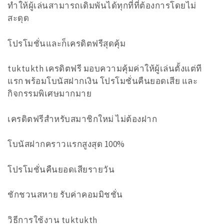
ทำให้ผู้เล่นสามารถเดิมพันได้ทุกที่ที่ต้องการโดยไม่
สะดุด
โปรโมชั่นและก็เครดิตฟรีสุดคุ้ม
tuktukth เครดิตฟรี มอบความคุ้มค่าให้ผู้เล่นตั้งแต่ที
แรก พร้อมโบนัสฝากเงิน โปรโมชั่นคืนยอดเสีย และ
กิจกรรมพิเศษมากมาย
เครดิตฟรีสำหรับสมาชิกใหม่ ไม่ต้องฝาก
โบนัสฝากคราวแรกสูงสุด 100%
โปรโมชั่นคืนยอดเสียรายวัน
ชักชวนสหาย รับค่าคอมมิชชั่น
วิธีการใช้งาน tuktukth