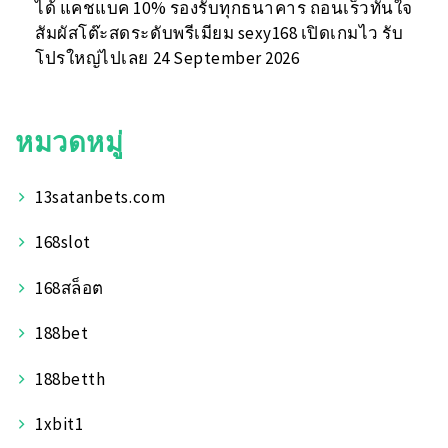
ได้ แคชแบค 10% รองรับทุกธนาคาร ถอนเร็วทันใจ
สัมผัสโต๊ะสดระดับพรีเมียม sexy168 เปิดเกมไว รับ
โปรใหญ่ไปเลย 24 September 2026
หมวดหมู่
13satanbets.com
168slot
168สล็อต
188bet
188betth
1xbit1