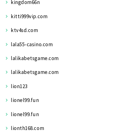
kingdom66n
kitti999vip.com
ktv4sd.com
lala55-casino.com
lalikabetsgame.com
lalikabetsgame.com
lion123
lionel99.fun
lionel99.fun
lionth168.com