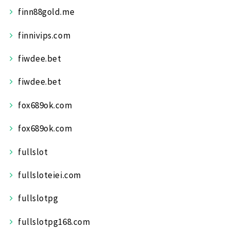
finn88gold.me
finnivips.com
fiwdee.bet
fiwdee.bet
fox689ok.com
fox689ok.com
fullslot
fullsloteiei.com
fullslotpg
fullslotpg168.com