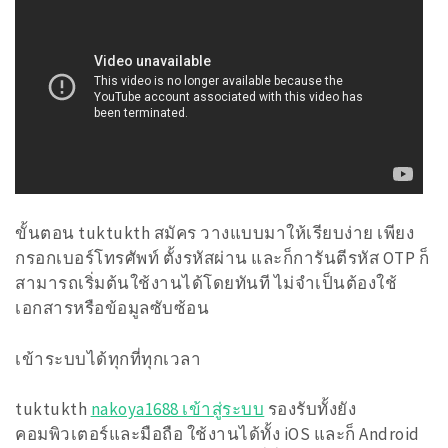
ขั้นตอน tuktukth สมัคร วางแบบมาให้เรียบง่าย เพียง
กรอกเบอร์โทรศัพท์ ตั้งรหัสผ่าน และก็การันตีรหัส OTP ก็
สามารถเริ่มต้นใช้งานได้โดยทันที ไม่จำเป็นต้องใช้
เอกสารหรือข้อมูลซับซ้อน
เข้าระบบได้ทุกที่ทุกเวลา
tuktukth
nakoya1688 เข้าสู่ระบบ
รองรับทั้งยัง
คอมพิวเตอร์และมือถือ ใช้งานได้ทั้ง iOS และก็ Android