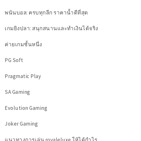
พนันบอล: ครบทุกลีก ราคาน้ำดีที่สุด
เกมยิงปลา: สนุกสนานและทำเงินได้จริง
ค่ายเกมชั้นหนึ่ง
PG Soft
Pragmatic Play
SA Gaming
Evolution Gaming
Joker Gaming
แนวทางการเล่น royaleluxe ให้ได้กำไร