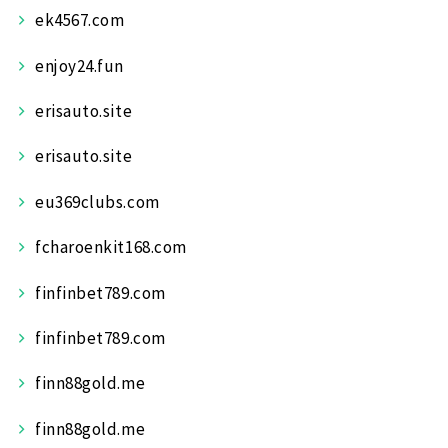
ek4567.com
enjoy24.fun
erisauto.site
erisauto.site
eu369clubs.com
fcharoenkit168.com
finfinbet789.com
finfinbet789.com
finn88gold.me
finn88gold.me