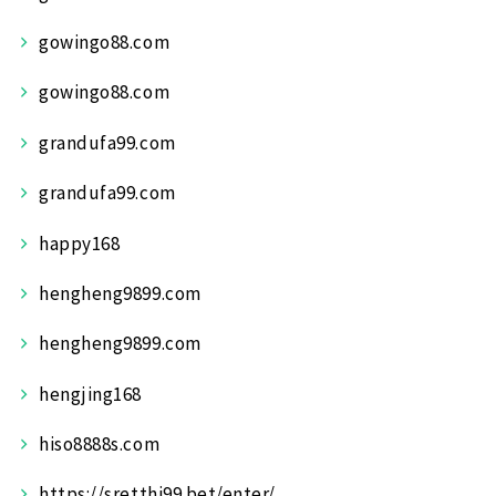
gowingo88.com
gowingo88.com
grandufa99.com
grandufa99.com
happy168
hengheng9899.com
hengheng9899.com
hengjing168
hiso8888s.com
https://sretthi99.bet/enter/