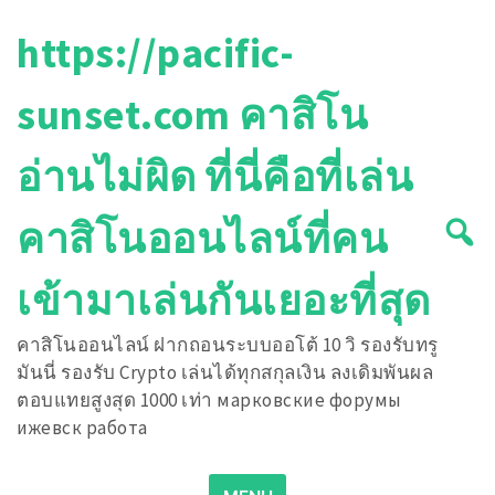
Skip
https://pacific-
to
content
sunset.com คาสิโน
อ่านไม่ผิด ที่นี่คือที่เล่น
คาสิโนออนไลน์ที่คน
เข้ามาเล่นกันเยอะที่สุด
คาสิโนออนไลน์ ฝากถอนระบบออโต้ 10 วิ รองรับทรู
มันนี่ รองรับ Crypto เล่นได้ทุกสกุลเงิน ลงเดิมพันผล
ตอบแทยสูงสุด 1000 เท่า марковские форумы
ижевск работа
Search