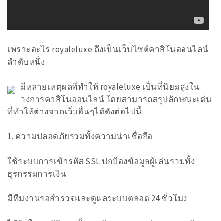
เพราะอะไร royaleluxe ถึงเป็นเว็บไซต์คาสิโนออนไลน์
ลำดับหนึ่ง
มีหลายเหตุผลที่ทำให้ royaleluxe เป็นที่นิยมสูงใน
วงการคาสิโนออนไลน์ โดยสามารถสรุปลักษณะเด่น
ที่ทำให้ต่างจากเว็บอื่นๆได้ดังต่อไปนี้:
1. ความปลอดภัยรวมทั้งความน่าเชื่อถือ
ใช้ระบบการเข้ารหัส SSL ปกป้องข้อมูลผู้เล่นรวมทั้ง
ธุรกรรมการเงิน
มีทีมงานรอสำรวจและดูแลระบบตลอด 24 ชั่วโมง