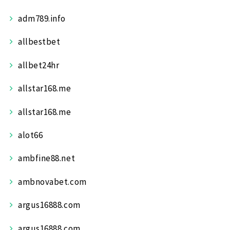
adm789.info
allbestbet
allbet24hr
allstar168.me
allstar168.me
alot66
ambfine88.net
ambnovabet.com
argus16888.com
argus16888.com