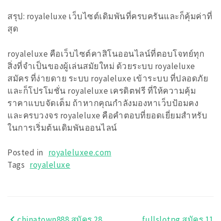
สรุป: royaleluxe เว็บไซต์เดิมพันที่ครบครันและก็คุ้มค่าที่
สุด
royaleluxe คือเว็บไซต์คาสิโนออนไลน์ที่ตอบโจทย์ทุก
สิ่งที่จำเป็นของผู้เล่นสมัยใหม่ ด้วยระบบ royaleluxe
สมัคร ที่ง่ายดาย ระบบ royaleluxe เข้าระบบ ที่ปลอดภัย
และก็โปรโมชั่น royaleluxe เครดิตฟรี ที่ให้ความคุ้ม
ราคาแบบจัดเต็ม ถ้าหากคุณกำลังมองหาเว็บป้อมคง
และครบวงจร royaleluxe คือคำตอบที่ยอดเยี่ยมสำหรับ
ในการเริ่มต้นเดิมพันออนไลน์
Posted in
royaleluxee.com
Tags
royaleluxe
chinatown888 สมัคร 28
fullslotpg สมัคร 11