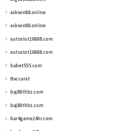
askwin88.online
askwin88.online
autoslot16888.com
autoslot16888.com
babet555.com
Baccarat
baj88thbz.com
baj88thbz.com
bar4game24hr.com