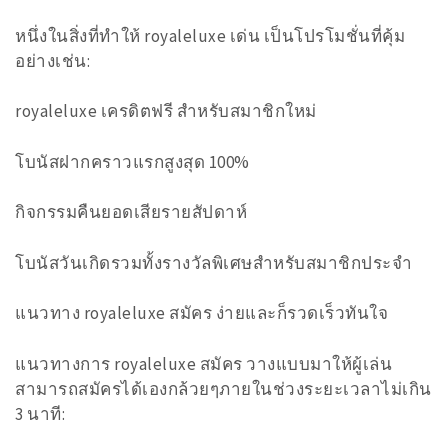
หนึ่งในสิ่งที่ทำให้ royaleluxe เด่น เป็นโปรโมชั่นที่คุ้ม
อย่างเช่น:
royaleluxe เครดิตฟรี สำหรับสมาชิกใหม่
โบนัสฝากคราวแรกสูงสุด 100%
กิจกรรมคืนยอดเสียรายสัปดาห์
โบนัสวันเกิดรวมทั้งรางวัลพิเศษสำหรับสมาชิกประจำ
แนวทาง royaleluxe สมัคร ง่ายและก็รวดเร็วทันใจ
แนวทางการ royaleluxe สมัคร วางแบบมาให้ผู้เล่น
สามารถสมัครได้เองกล้วยๆภายในช่วงระยะเวลาไม่เกิน
3 นาที: