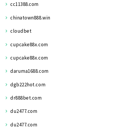
cc11388.com
chinatown888.win
cloudbet
cupcake88x.com
cupcake88x.com
daruma1688.com
dgb222hot.com
dr888bet.com
du2477.com
du2477.com