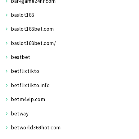
bar4game24hr.com
baslot168
baslot168bet.com
baslot168bet.com/
bestbet
betflixtikto
betflixtikto.info
betm4vip.com
betway
betworld369hot.com